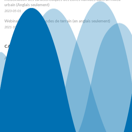
urbain (Anglais seulement)
2023-05-01
Webinaire SCSH – Méthodes de terrain (en anglais seulement)
2021-10-24
CATEGORIES
A venir
archivé
Non classé
SYP
Webinaires
ARCHIVES
mai 2023
octobre 2021