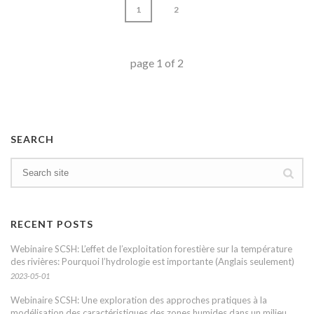
1
2
page
1
of
2
SEARCH
RECENT POSTS
Webinaire SCSH: L’effet de l’exploitation forestière sur la température
des rivières: Pourquoi l’hydrologie est importante (Anglais seulement)
2023-05-01
Webinaire SCSH: Une exploration des approches pratiques à la
modélisation des caractéristiques des zones humides dans un milieu