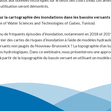
ratuit aux données historiques sur le débit des cours d’eau. Les amél
 utilisation seront démontrés.
ur la cartographie des inondations dans les bassins versan
te of Water Sciences and Technologies of Gabes, Tunisia)
de fréquents épisodes d’inondation, notamment en 2018 et 2019. 
créer des cartes de risques d’inondation à l’aide de modèles hydra
rsants non jaugés du Nouveau-Brunswick ? La topographie d’un bas
es hydrologiques. Dans ce webinaire, nous présenterons une approc
partir de la topographie du bassin versant en utilisant un modèle