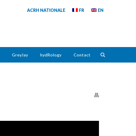
ACRH NATIONALE
FR
EN
GreyJay
hydRology
Contact